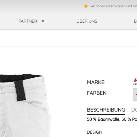
wir haben geschlossen und si
PARTNER
ÜBER UNS
B
F
ESTEN
REGENBEKLEIDUNG
TEAMWEAR
UNG
HEMDEN
SCHUH
KÄLTESCHUTZHANDSCHUHE
BAUMWOLLHANDSCHUHE
ZHANDSCHUHE
NITRILHANDSCHUHE
EINWEGHANDSCHUHE
MARKE:
MONTAGEHANDSCHUH
FARBEN:
BESCHREIBUNG
D
RSCHUTZ
SCHUTZBRILLEN
SCHUTZHELME / ANSTOSSKAPPEN
50 % Baumwolle, 50 % Pol
ER
DESIGN
HE