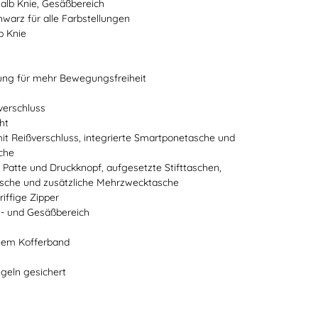
alb Knie, Gesäßbereich
hwarz für alle Farbstellungen
b Knie
ung für mehr Bewegungsfreiheit
verschluss
ht
it Reißverschluss, integrierte Smartponetasche und
sche
 Patte und Druckknopf, aufgesetzte Stifttaschen,
asche und zusätzliche Mehrzwecktasche
iffige Zipper
tt- und Gesäßbereich
ilem Kofferband
s
geln gesichert