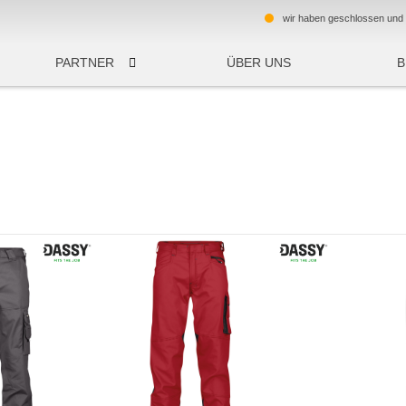
wir haben geschlossen und 
PARTNER
ÜBER UNS
FF
ESTEN
REGENBEKLEIDUNG
TEAMWEAR
UNG
HEMDEN
SCHUH
KÄLTESCHUTZHANDSCHUHE
HE
CHEMIKALIEN - SCHUTZHANDSCHUHE
EINWEGHANDSCHUHE
LEDERHANDSCHUHE
RSCHUTZ
SCHUTZBRILLEN
OSSKAPPEN