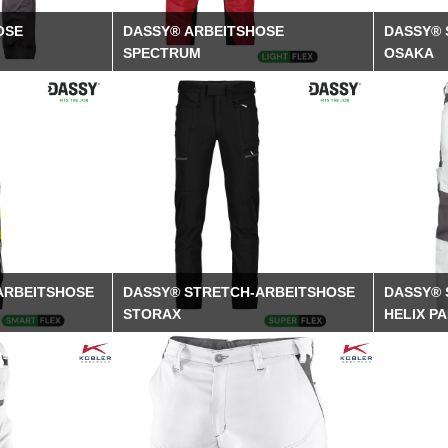
SER
OSE
DASSY® ARBEITSHOSE
DASSY® 
UHE
SPECTRUM
OSAKA
S1
SICHERHEITSSCHUHE S2
SICHERHEITSSCHUHE S3 / S1P
ARBEITSHOSE
DASSY® STRETCH-ARBEITSHOSE
DASSY®
STORAX
HELIX P