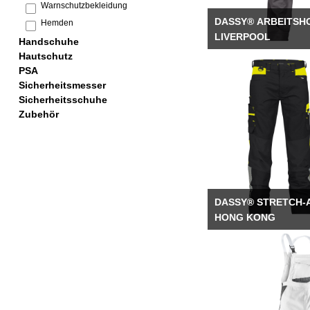
SICHERHEITSMES
Warnschutzbekleidung
DASSY® ARBEITSH
Hemden
SICHERHEITSSCH
LIVERPOOL
Handschuhe
SICHERHEITSSCHUHE 
Hautschutz
GUMMISTIEFEL
PSA
Sicherheitsmesser
ZUBEHÖR
Sicherheitsschuhe
Zubehör
DASSY® STRETCH-
HONG KONG