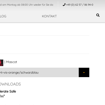
nd am Montag ab 08:00 Uhr wieder für Sie da
+49 (0) 62 57 / 86 94-0
LOG
KONTAKT
| Mascot
OWNLOADS
lerate Safe
/m²