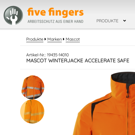
PRODUKTE
SUCHBEGRIF
BEKLEIDUNG
Produkte
Marken
Mascot
HOSEN
JACKEN / W
WARNSCHUTZBEKLEID
Artikel-Nr.: 19435-14010
HANDSCHUHE
MASCOT WINTERJACKE ACCELERATE SAFE
EINWEGHANDSCHUHE
SCHNITTSCHUTZHAND
CHEMIKALIEN - SCHUT
HAUTSCHUTZ
PSA
ATEMSCHUTZ
GEHÖ
SICHERHEITSMESS
SICHERHEITSSCHU