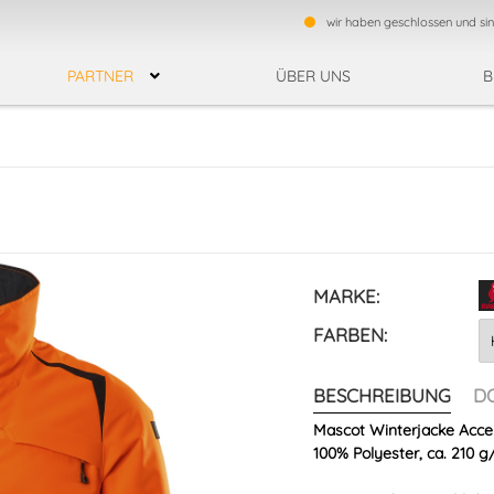
wir haben geschlossen und si
PARTNER
ÜBER UNS
B
F
ESTEN
REGENBEKLEIDUNG
TEAMWEAR
UNG
HEMDEN
LEDERHANDSCHUHE
MONTAGEHANDSCHUH
SCHUH
KÄLTESCHUTZHANDSCHUHE
BAUMWOLLHANDSCHUHE
MARKE:
ZHANDSCHUHE
NITRILHANDSCHUHE
FARBEN:
BESCHREIBUNG
D
RSCHUTZ
SCHUTZBRILLEN
SCHUTZHELME / ANSTOSSKAPPEN
Mascot Winterjacke Acce
ER
100% Polyester, ca. 210 g
HE