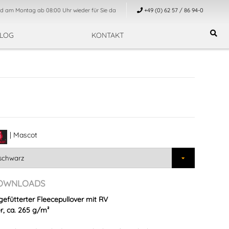
nd am Montag ab 08:00 Uhr wieder für Sie da
+49 (0) 62 57 / 86 94-0
LOG
KONTAKT
| Mascot
OWNLOADS
ütterter Fleecepullover mit RV
r, ca. 265 g/m²