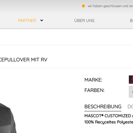
wir haben geschlossen und si
PARTNER
ÜBER UNS
B
F
ESTEN
REGENBEKLEIDUNG
TEAMWEAR
UNG
HEMDEN
EPULLOVER MIT RV
SCHUH
KÄLTESCHUTZHANDSCHUHE
BAUMWOLLHANDSCHUHE
ZHANDSCHUHE
NITRILHANDSCHUHE
EINWEGHANDSCHUHE
MARKE:
MONTAGEHANDSCHUH
FARBEN:
BESCHREIBUNG
D
RSCHUTZ
SCHUTZBRILLEN
SCHUTZHELME / ANSTOSSKAPPEN
MASCOT® CUSTOMIZED gef
ER
100% Recyceltes Polyeste
HE