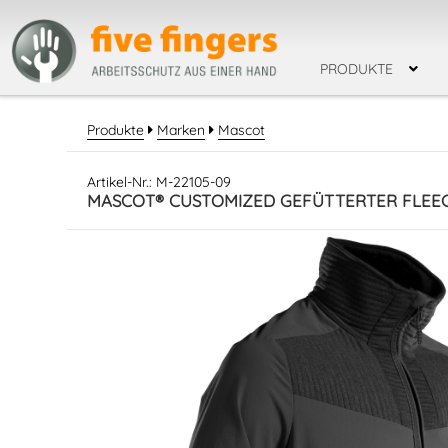
PRODUKTE
SUCHBEGRIF
BEKLEIDUNG
Produkte
Marken
Mascot
HOSEN
JACKEN / W
WARNSCHUTZBEKLEID
Artikel-Nr.: M-22105-09
HANDSCHUHE
MASCOT® CUSTOMIZED GEFÜTTERTER FLEEC
SCHNITTSCHUTZHAND
CHEMIKALIEN - SCHUT
LEDERHANDSCHUHE
HAUTSCHUTZ
PSA
ATEMSCHUTZ
GEHÖ
SICHERHEITSMESS
SICHERHEITSSCHU