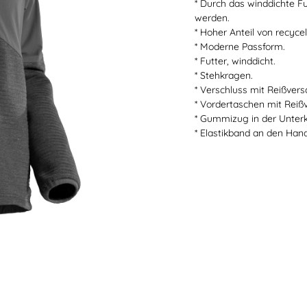
* Durch das winddichte F
SICHERHEITSSCHUHE S2
SICHERHEITSSCHUHE S3 / S1P
werden.
* Hoher Anteil von recyc
* Moderne Passform.
* Futter, winddicht.
* Stehkragen.
* Verschluss mit Reißver
* Vordertaschen mit Reiß
* Gummizug in der Unterk
* Elastikband an den Han